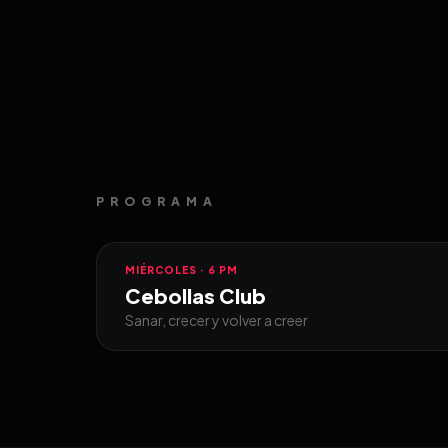
PROGRAMA
MIÉRCOLES · 6 PM
Cebollas Club
Sanar, crecer y volver a creer