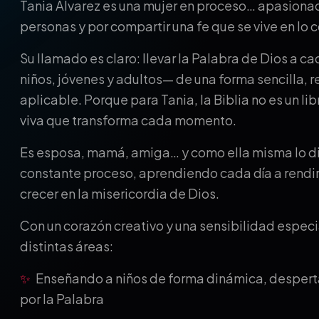
Tania Álvarez es una mujer en proceso… apasionad
personas y por compartir una fe que se vive en lo 
Su llamado es claro: llevar la Palabra de Dios a c
niños, jóvenes y adultos— de una forma sencilla, 
aplicable. Porque para Tania, la Biblia no es un li
viva que transforma cada momento.
Es esposa, mamá, amiga… y como ella misma lo di
constante proceso, aprendiendo cada día a rendir
crecer en la misericordia de Dios.
Con un corazón creativo y una sensibilidad espec
distintas áreas:
✨
Enseñando a niños de forma dinámica, despert
por la Palabra