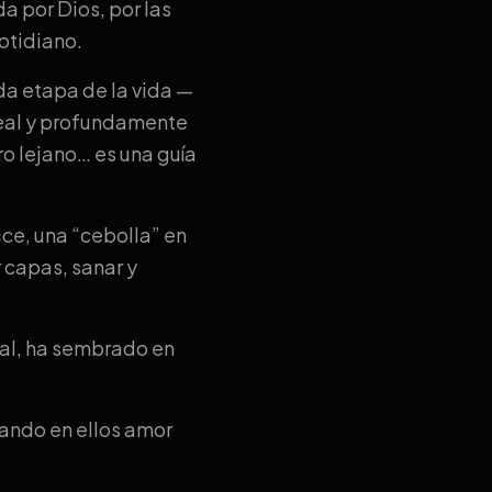
a por Dios, por las
cotidiano.
ada etapa de la vida —
real y profundamente
bro lejano… es una guía
ce, una “cebolla” en
 capas, sanar y
ial, ha sembrado en
ando en ellos amor