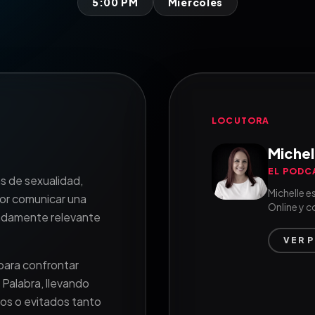
5:00 PM
Miércoles
LOCUTORA
Michel
EL PODC
s de sexualidad,
Michelle e
por comunicar una
Online y c
fundamente relevante
VER 
para confrontar
 Palabra, llevando
dos o evitados tanto