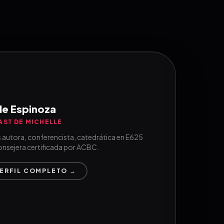
le Espinoza
AST DE MICHELLE
s autora, conferencista, catedrática en E625
onsejera certificada por ACBC.
PERFIL COMPLETO →