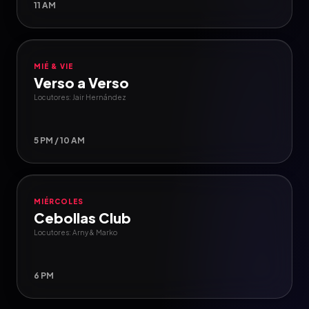
11 AM
MIÉ & VIE
Verso a Verso
Locutores: Jair Hernández
5 PM / 10 AM
MIÉRCOLES
Cebollas Club
Locutores: Arny & Marko
6 PM